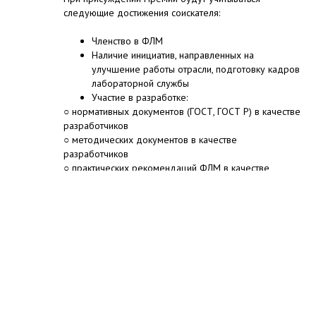
следующие достижения соискателя:
Членство в ФЛМ
Наличие инициатив, направленных на
улучшение работы отрасли, подготовку кадров
лабораторной службы
Участие в разработке:
○ нормативных документов (ГОСТ, ГОСТ Р) в качестве
разработчиков
○ методических документов в качестве
разработчиков
○ практических рекомендаций ФЛМ в качестве
разработчиков
Соавторство статей в журналы ФЛМ
Подготовка и проведение:
○ образовательных программ, не имеющих прямого
рекламного назначения
○ участие в проведение научной части мероприятий
ФЛМ
Особое мнение эксперта